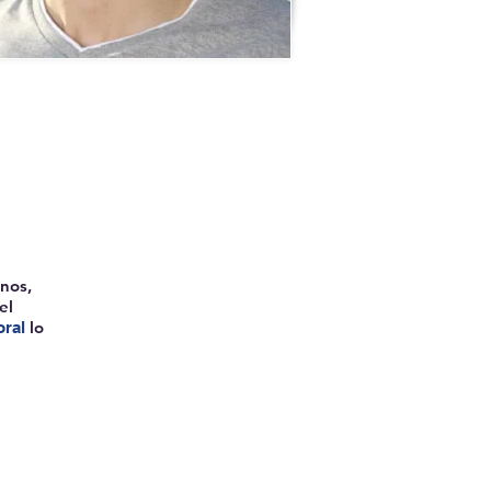
anos,
el
lo
ral