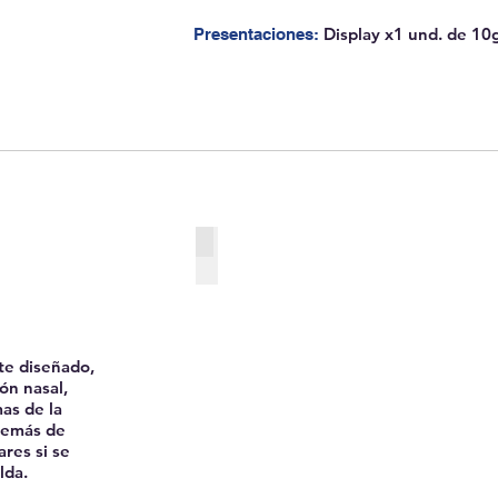
Display x1 und. de 10
Presentaciones:
e diseñado,
ón nasal,
mas de la
demás de
res si se
lda.