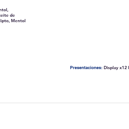
ntol,
ceite de
lipto, Mentol
Display x12 
Presentaciones:
QUITO