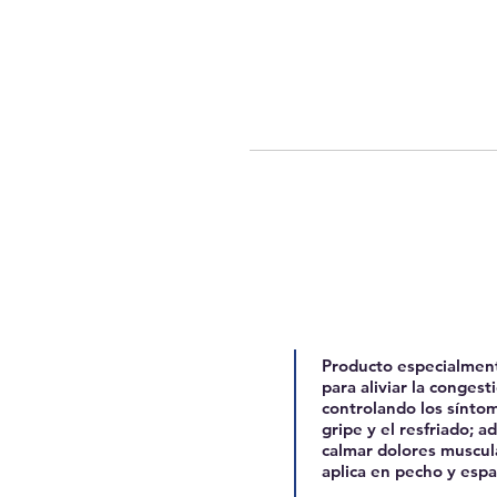
Ungüento
Producto especialment
para aliviar la congesti
controlando los sínto
gripe y el resfriado; a
calmar dolores muscula
aplica en pecho y espa