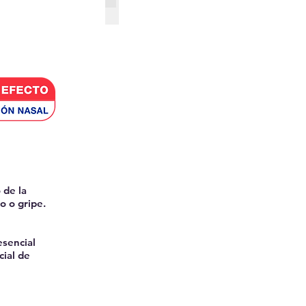
 de la
do o gripe.
esencial
cial de