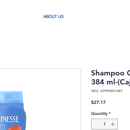
ABOUT US
Shampoo Co
384 ml-(Ca
SKU: 67990501467
Price
$27.17
Quantity
*