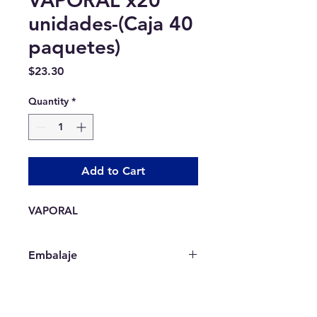
VAPORAL x20
unidades-(Caja 40
paquetes)
Price
$23.30
Quantity
*
Add to Cart
VAPORAL
Embalaje
Ventas solo por caja completa: 40
paquetes cada caja