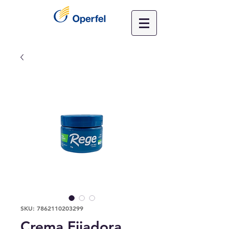
SKU: 7862110203299
Crema Fijadora