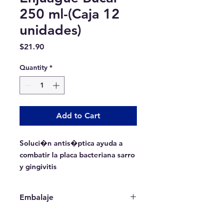
250 ml-(Caja 12
unidades)
Price
$21.90
Quantity
*
Add to Cart
Soluci�n antis�ptica ayuda a 
combatir la placa bacteriana sarro 
y gingivitis
Embalaje
Ventas solo por caja completa: 12