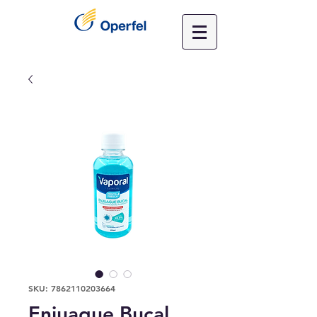
SKU: 7862110203664
Enjuague Bucal