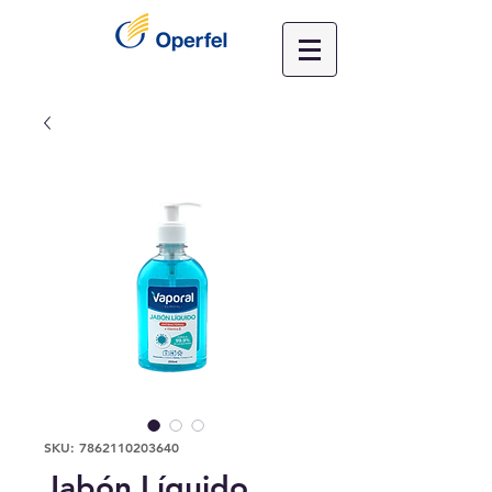
SKU: 7862110203640
Jabón Líquido