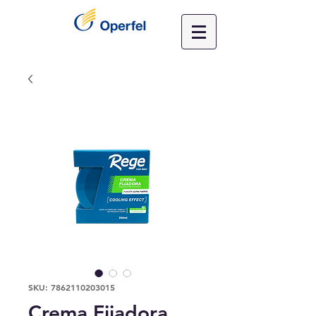
SKU: 7862110203015
Crema Fijadora