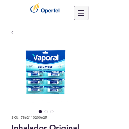
SKU: 7862110200625
Inhalador Original